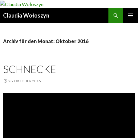
Suchen
Claudia Wołoszyn
ZUM
PRIMÄR
INHALT
MENÜ
SPRINGEN
Archiv für den Monat: Oktober 2016
SCHNECKE
28. OKTOBER 2016