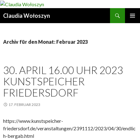
Suchen
Claudia Wołoszyn
ZUM
PRIMÄR
INHALT
MENÜ
SPRINGEN
Archiv für den Monat: Februar 2023
30. APRIL 16.00 UHR 2023
KUNSTSPEICHER
FRIEDERSDORF
17. FEBRUAR 2023
https://www.kunstspeicher-
friedersdorf.de/veranstaltungen/2391112/2023/04/30/endlic
h-bergab.html