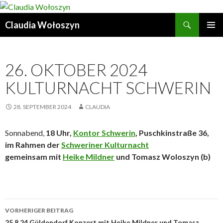
Suchen
Claudia Wołoszyn
ZUM
PRIMÄR
INHALT
MENÜ
SPRINGEN
26. OKTOBER 2024
KULTURNACHT SCHWERIN
28. SEPTEMBER 2024
CLAUDIA
Sonnabend,
18 Uhr,
Kontor Schwerin
, Puschkinstraße 36,
im Rahmen der
Schweriner Kulturnacht
gemeinsam mit
Heike Mildner
und Tomasz Woloszyn (b)
Beitrags-
VORHERIGER BEITRAG
25.8.24 Güldendorf Konzert mit Heike Mildner und Tomasz