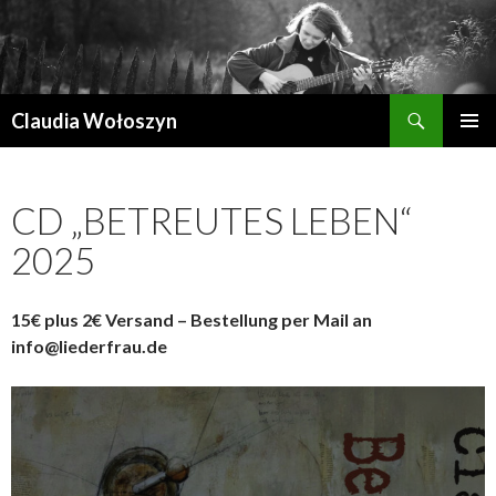
Suchen
Claudia Wołoszyn
ZUM
PRIMÄR
INHALT
MENÜ
SPRINGEN
CD „BETREUTES LEBEN“
2025
15€ plus 2€ Versand – Bestellung per Mail an
info@liederfrau.de