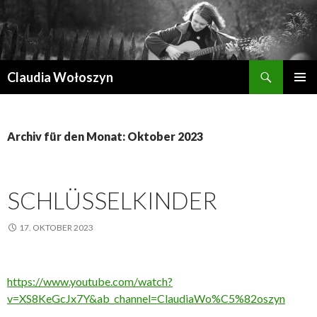
Suchen
Claudia Wołoszyn
ZUM
PRIMÄR
INHALT
MENÜ
SPRINGEN
Archiv für den Monat: Oktober 2023
SCHLÜSSELKINDER
17. OKTOBER 2023
https://www.youtube.com/watch?
v=XS8KeGcJx7Y&ab_channel=ClaudiaWo%C5%82oszyn