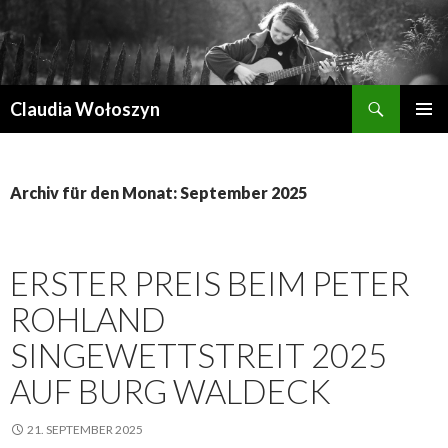
Suchen
Claudia Wołoszyn
ZUM
PRIMÄR
INHALT
MENÜ
SPRINGEN
Archiv für den Monat: September 2025
ERSTER PREIS BEIM PETER
ROHLAND
SINGEWETTSTREIT 2025
AUF BURG WALDECK
21. SEPTEMBER 2025