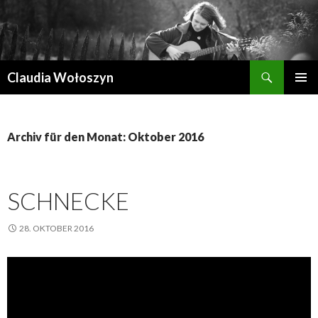
Suchen
Claudia Wołoszyn
ZUM
PRIMÄR
INHALT
MENÜ
SPRINGEN
Archiv für den Monat: Oktober 2016
SCHNECKE
28. OKTOBER 2016