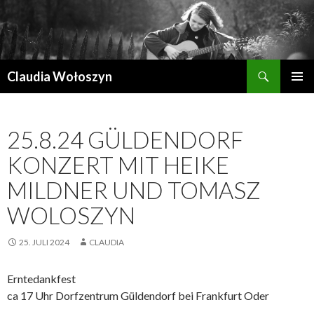
Suchen
Claudia Wołoszyn
ZUM
PRIMÄR
INHALT
MENÜ
SPRINGEN
25.8.24 GÜLDENDORF
KONZERT MIT HEIKE
MILDNER UND TOMASZ
WOLOSZYN
25. JULI 2024
CLAUDIA
Erntedankfest
ca 17 Uhr Dorfzentrum Güldendorf bei Frankfurt Oder