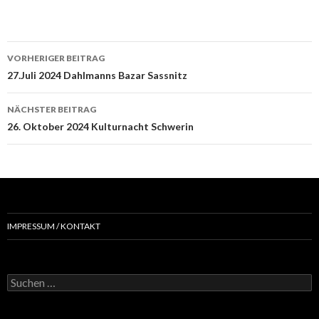
Beitrags-
VORHERIGER BEITRAG
Navigation
27.Juli 2024 Dahlmanns Bazar Sassnitz
NÄCHSTER BEITRAG
26. Oktober 2024 Kulturnacht Schwerin
IMPRESSUM / KONTAKT
Suchen
nach: