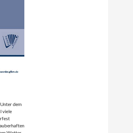
. Unter dem
 viele
rfest
zauberhaften
htem Wetter