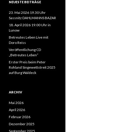
NEUESTE BEITRÄGE
23. Mai 2026 19.30 Uhr
Sassnitz DAHLMANNS BAZAR
18. April 2026 19.00 Uhr in
Lunow
Betreutes Leben Live mit
Doro Reiss
Veröffentlichung CD
„Betreutes Leben“
Erster Preis beim Peter
Rohland Singewettstreit 2025
auf Burg Waldeck
ARCHIV
Mai 2026
April 2026
Februar 2026
Dezember 2025
September 2025