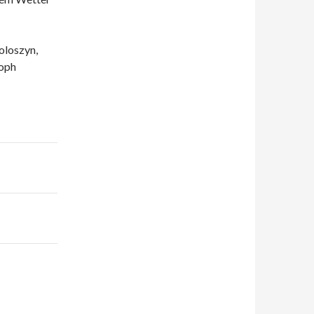
oloszyn,
toph